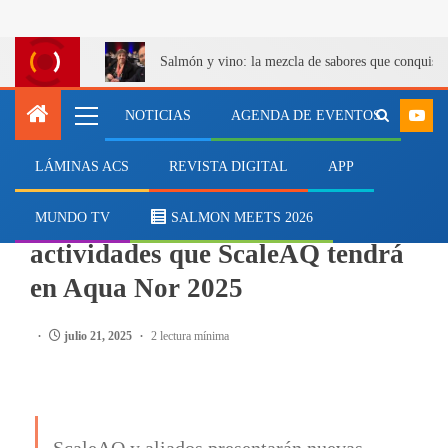
Salmón y vino: la mezcla de sabores que conquist
NOTICIAS
AGENDA DE EVENTOS
LÁMINAS ACS
REVISTA DIGITAL
APP
NEGOCIOS
La importante agenda de
MUNDO TV
SALMON MEETS 2026
actividades que ScaleAQ tendrá
en Aqua Nor 2025
julio 21, 2025
2 lectura mínima
ScaleAQ y aliados presentarán nuevas