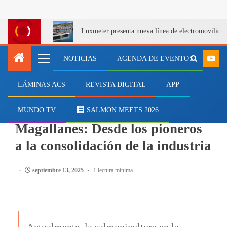
Luxmeter presenta nueva línea de electromovilida
NOTICIAS
AGENDA DE EVENTOS
LÁMINAS ACS
REVISTA DIGITAL
APP
REPORTAJES
La salmonicultura en
MUNDO TV
SALMON MEETS 2026
Magallanes: Desde los pioneros
a la consolidación de la industria
septiembre 13, 2025
1 lectura mínima
Actualmente, la salmonicultura en la