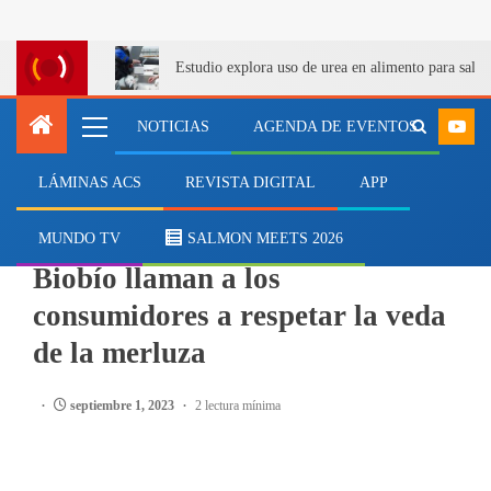
Estudio explora uso de urea en alimento para salm
NOTICIAS
AGENDA DE EVENTOS
LÁMINAS ACS
REVISTA DIGITAL
APP
PESCA
Pescadores Industriales del
MUNDO TV
SALMON MEETS 2026
Biobío llaman a los
consumidores a respetar la veda
de la merluza
septiembre 1, 2023
2 lectura mínima