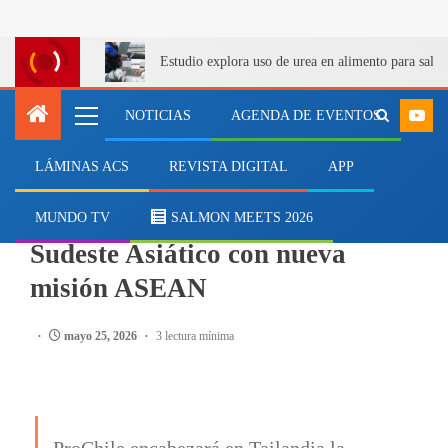
Estudio explora uso de urea en alimento para salm
NOTICIAS
AGENDA DE EVENTOS
LÁMINAS ACS
REVISTA DIGITAL
APP
SALMONICULTURA
ProChile impulsa negocios en
MUNDO TV
SALMON MEETS 2026
Sudeste Asiático con nueva
misión ASEAN
mayo 25, 2026
3 lectura mínima
ProChile encabezará en Tailandia la