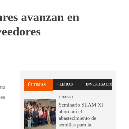
ares avanzan en
veedores
+ LEÍDAS
INVESTIGACIÓN
ÚLTIMAS
una
res
TITULAR 1
Seminario SIIAM XI
abordará el
abastecimiento de
semillas para la