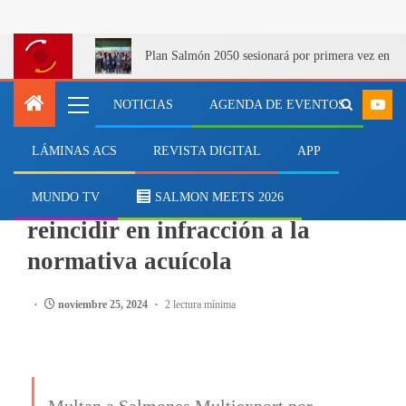
Plan Salmón 2050 sesionará por primera vez en Q
NOTICIAS
AGENDA DE EVENTOS
LÁMINAS ACS
REVISTA DIGITAL
APP
SALMONICULTURA
Salmonicultora es multada por
MUNDO TV
SALMON MEETS 2026
reincidir en infracción a la
normativa acuícola
noviembre 25, 2024
2 lectura mínima
Multan a Salmones Multiexport por