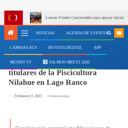
Lanzan Fondos Concursables para apoyar iniciativa
NOTICIAS
AGENDA DE EVENTOS
LÁMINAS ACS
REVISTA DIGITAL
APP
SALMONICULTURA
SMA formula cargos contra
MUNDO TV
SALMON MEETS 2026
titulares de la Piscicultura
Nilahue en Lago Ranco
febrero 17, 2025
3 lectura mínima
Fiscalización constató modificaciones de