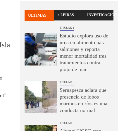
+ LEÍDAS
INVESTIGACIÓN
ÚLTIMAS
TITULAR 1
Estudio explora uso de
urea en alimento para
Isla
salmones y reporta
menor mortalidad tras
tratamientos contra
piojo de mar
o
TITULAR 3
Sernapesca aclara que
ot”
presencia de lobos
marinos en ríos es una
conducta normal
TITULAR 3