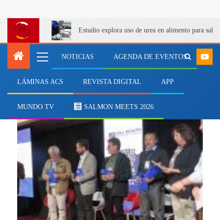
Estudio explora uso de urea en alimento para salm
NOTICIAS
AGENDA DE EVENTOS
LÁMINAS ACS
REVISTA DIGITAL
APP
MEVEA Chile
MUNDO TV
SALMON MEETS 2026