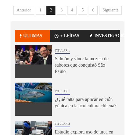
Anterior
1
2
3
4
5
6
Siguiente
ÚLTIMAS
+ LEÍDAS
INVESTIGACIÓN
TITULAR 1
Salmón y vino: la mezcla de
sabores que conquistó São
Paulo
TITULAR 1
¿Qué falta para aplicar edición
génica en la acuicultura chilena?
TITULAR 2
Estudio explora uso de urea en