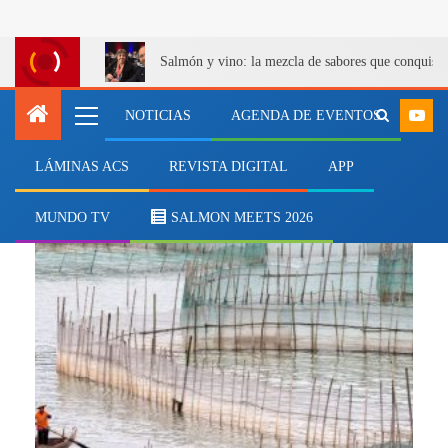
Salmón y vino: la mezcla de sabores que conquist
NOTICIAS
AGENDA DE EVENTOS
LÁMINAS ACS
REVISTA DIGITAL
APP
nutrición acuícola
MUNDO TV
SALMON MEETS 2026