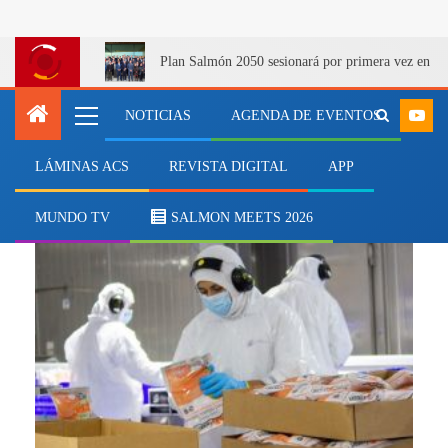
Plan Salmón 2050 sesionará por primera vez en Q
NOTICIAS
AGENDA DE EVENTOS
LÁMINAS ACS
REVISTA DIGITAL
APP
San José de Calbuco
MUNDO TV
SALMON MEETS 2026