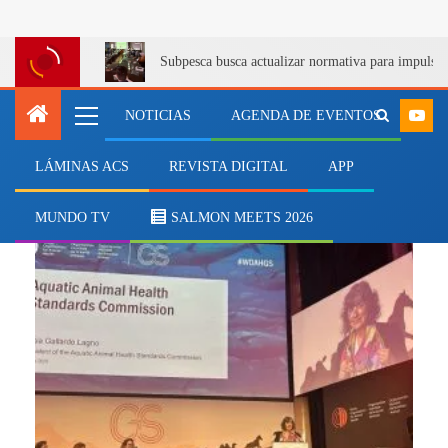
Subpesca busca actualizar normativa para impulsa
NOTICIAS
AGENDA DE EVENTOS
LÁMINAS ACS
REVISTA DIGITAL
APP
sanidadaquática
MUNDO TV
SALMON MEETS 2026