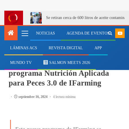
Se retiran cerca de 600 litros de aceite contamina
NOTICIAS
AGENDA DE EVENTOS
LÁMINAS ACS
REVISTA DIGITAL
APP
SALMONICULTURA
Últimos días para inscribirse en
MUNDO TV
SALMON MEETS 2026
programa Nutrición Aplicada
para Peces 3.0 de IFarming
septiembre 16, 2024
4 lectura mínima
Este nuevo programa de IFarming se