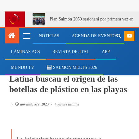
Plan Salmón 2050 sesionará por primera vez en Q
NOTICIAS
AGENDA DE EVENTOS
LÁMINAS ACS
REVISTA DIGITAL
APP
MEDIOAMBIENTE
Voluntariados de América
MUNDO TV
SALMON MEETS 2026
Latina buscan el origen de las
botellas de plástico en las playas
noviembre 9, 2023
4 lectura mínima
La iniciativa busca documentar la