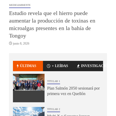
MEDIOAMBIENTE
Estudio revela que el hierro puede
aumentar la producción de toxinas en
microalgas presentes en la bahía de
Tongoy
junio 8, 2026
ÚLTIMAS
+ LEÍDAS
INVESTIGACIÓN
TITULAR 1
Plan Salmón 2050 sesionará por
primera vez en Quellón
TITULAR 2