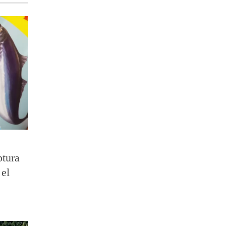
ptura
 el