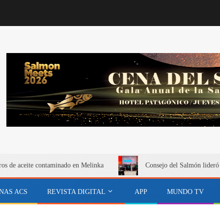
itros de aceite contaminado en Melinka
Consejo del Salmón lideró
NAS ACS
REVISTA DIGITAL
APP
MUNDO TV