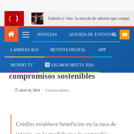
Salmón y vino: la mezcla de sabores que conquist
NOTICIAS
AGENDA DE EVENTOS
LÁMINAS ACS
REVISTA DIGITAL
APP
NEGOCIOS
Blumar suscribe crédito con
MUNDO TV
SALMON MEETS 2026
compromisos sostenibles
abril 18, 2024
4 lectura mínima
Crédito establece beneficios en la tasa de
interés, en la medida que la compañía