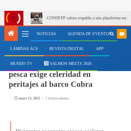
CONDEPP valora respaldo a una plataforma social 
NOTICIAS
AGENDA DE EVENTOS
LÁMINAS ACS
REVISTA DIGITAL
APP
PESCA
Caso Bruma: Dirigente de la
MUNDO TV
SALMON MEETS 2026
pesca exige celeridad en
peritajes al barco Cobra
mayo 13, 2025
1 lectura mínima
Dirigentes pesqueros exigen acelerar