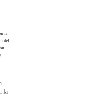
on la
o del
ión
n
o
 la