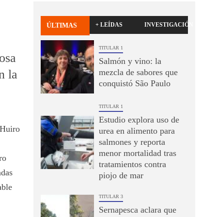
+ LEÍDAS
INVESTIGACIÓN
ÚLTIMAS
TITULAR 1
osa
Salmón y vino: la
n la
mezcla de sabores que
conquistó São Paulo
TITULAR 1
Estudio explora uso de
Huiro
urea en alimento para
salmones y reporta
menor mortalidad tras
ro
tratamientos contra
adas
piojo de mar
able
TITULAR 3
Sernapesca aclara que