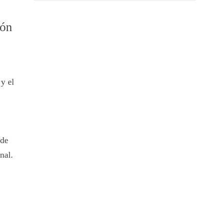
ión
y el
 de
nal.