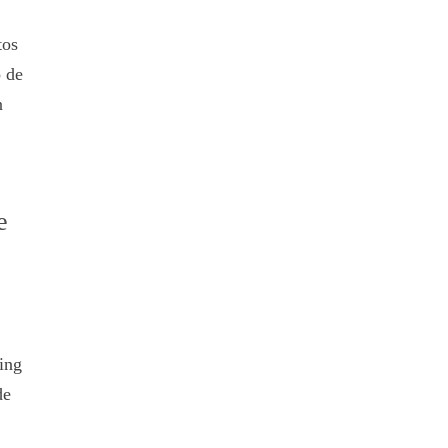
tos
o de
n
e
ing
de