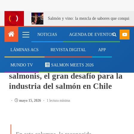
Salmón y vino: la mezcla de sabores que conquist
NOTICIAS
AGENDA DE EVENTOS
LÁMINAS ACS
REVISTA DIGITAL
APP
SALMONICULTURA
Columna: Piscirickettsia
MUNDO TV
SALMON MEETS 2026
salmonis, el gran desafío para la
industria del salmón en Chile
mayo 15, 2026
1 lectura mínima
En esta columna, la reconocida