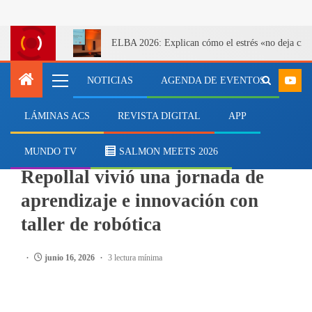
ELBA 2026: Explican cómo el estrés «no deja cicatr
NOTICIAS
AGENDA DE EVENTOS
LÁMINAS ACS
REVISTA DIGITAL
APP
EMPRESAS
Comunidad educativa de
MUNDO TV
SALMON MEETS 2026
Repollal vivió una jornada de
aprendizaje e innovación con
taller de robótica
junio 16, 2026
3 lectura mínima