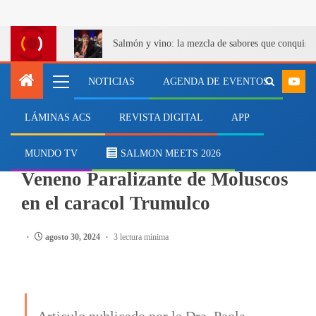
Salmón y vino: la mezcla de sabores que conquist
NOTICIAS
AGENDA DE EVENTOS
LÁMINAS ACS
REVISTA DIGITAL
APP
CIENCIA
Estudio evalúa el efecto del
MUNDO TV
SALMON MEETS 2026
Veneno Paralizante de Moluscos
en el caracol Trumulco
agosto 30, 2024
3 lectura mínima
Articulo publicado por la Dra. Paola