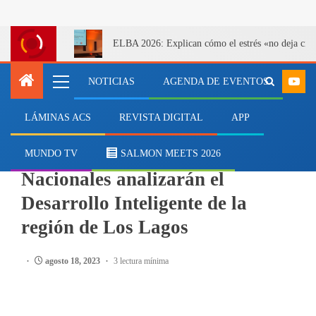
ELBA 2026: Explican cómo el estrés «no deja cicatr
NOTICIAS
AGENDA DE EVENTOS
LÁMINAS ACS
REVISTA DIGITAL
APP
EVENTOS
Expositores Internacionales y
MUNDO TV
SALMON MEETS 2026
Nacionales analizarán el
Desarrollo Inteligente de la
región de Los Lagos
agosto 18, 2023
3 lectura mínima