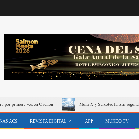
rá por primera vez en Quellón
Multi X y Sercotec lanzan segund
NAS ACS
REVISTA DIGITAL
APP
MUNDO TV