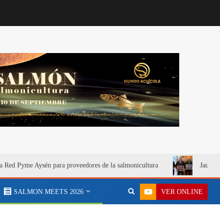
a Red Pyme Aysén para proveedores de la salmonicultura
Jaula S
VER ONLINE
SALMON MEETS 2026