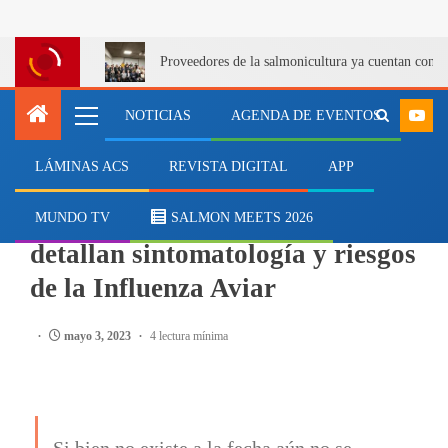
Proveedores de la salmonicultura ya cuentan con u
NOTICIAS
AGENDA DE EVENTOS
LÁMINAS ACS
REVISTA DIGITAL
APP
MEDIOAMBIENTE
Mevea junto a autoridades
MUNDO TV
SALMON MEETS 2026
detallan sintomatología y riesgos
de la Influenza Aviar
mayo 3, 2023
4 lectura mínima
Si bien no existe a la fecha aún no se