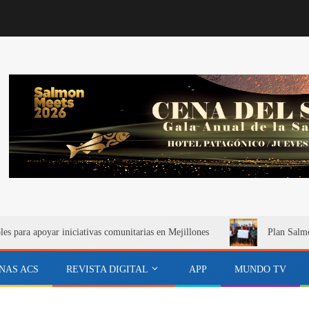
s para apoyar iniciativas comunitarias en Mejillones
Plan Salmó
NAS ACS
REVISTA DIGITAL
APP
MUNDO TV