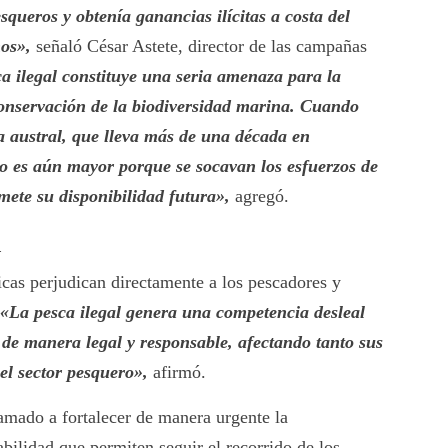
queros y obtenía ganancias ilícitas a costa del
nos»,
señaló César Astete, director de las campañas
a ilegal constituye una seria amenaza para la
 conservación de la biodiversidad marina. Cuando
 austral, que lleva más de una década en
ño es aún mayor porque se socavan los esfuerzos de
mete su disponibilidad futura»,
agregó.
d
icas perjudican directamente a los pescadores y
.
«La pesca ilegal genera una competencia desleal
 de manera legal y responsable, afectando tanto sus
el sector pesquero»,
afirmó.
amado a fortalecer de manera urgente la
bilidad que permiten seguir el recorrido de los