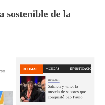
 sostenible de la
+ LEÍDAS
INVESTIGACIÓN
ÚLTIMAS
rso
TITULAR 1
Salmón y vino: la
mezcla de sabores que
conquistó São Paulo