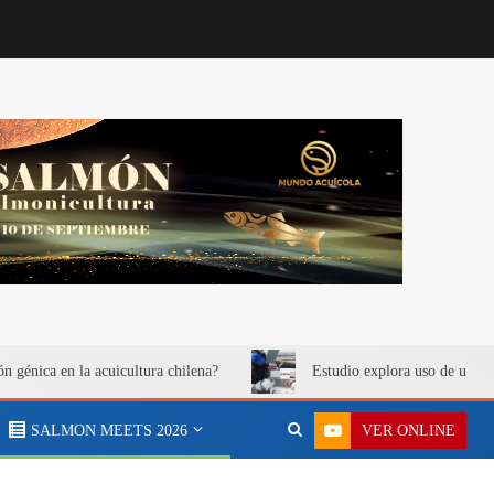
ón génica en la acuicultura chilena?
Estudio explora uso de urea 
VER ONLINE
SALMON MEETS 2026