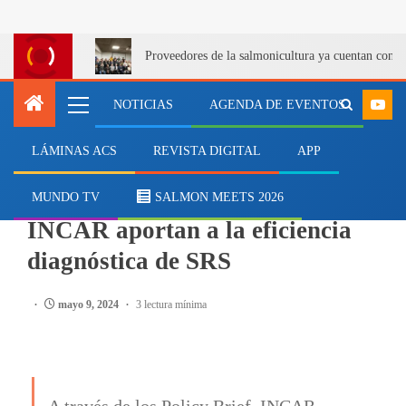
Proveedores de la salmonicultura ya cuentan con u
NOTICIAS
AGENDA DE EVENTOS
LÁMINAS ACS
REVISTA DIGITAL
APP
SALMONICULTURA
Policy Brief: Investigadores
MUNDO TV
SALMON MEETS 2026
INCAR aportan a la eficiencia
diagnóstica de SRS
mayo 9, 2024
3 lectura mínima
A través de los Policy Brief, INCAR