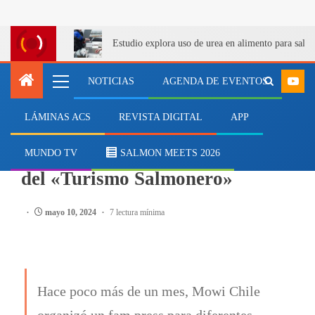
Estudio explora uso de urea en alimento para salm
NOTICIAS
AGENDA DE EVENTOS
LÁMINAS ACS
REVISTA DIGITAL
APP
SALMONICULTURA
Viaje de prensa: Reviva la ruta
MUNDO TV
SALMON MEETS 2026
del «Turismo Salmonero»
mayo 10, 2024
7 lectura mínima
Hace poco más de un mes, Mowi Chile
organizó un fam press para diferentes