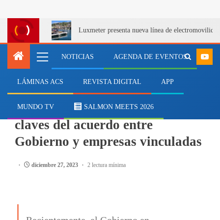
Luxmeter presenta nueva línea de electromovilida
NOTICIAS
AGENDA DE EVENTOS
LÁMINAS ACS
REVISTA DIGITAL
APP
SALMONICULTURA
Protección de PPNN: Explican
MUNDO TV
SALMON MEETS 2026
claves del acuerdo entre
Gobierno y empresas vinculadas
diciembre 27, 2023
2 lectura mínima
Recientemente, el Gobierno en