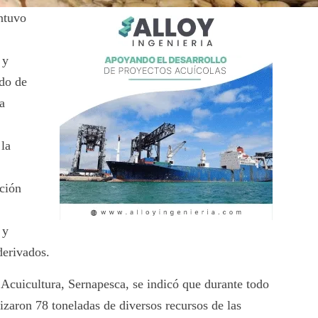
ntuvo
 y
ado de
a
 la
ción
 y
derivados.
Acuicultura, Sernapesca, se indicó que durante todo
lizaron 78 toneladas de diversos recursos de las