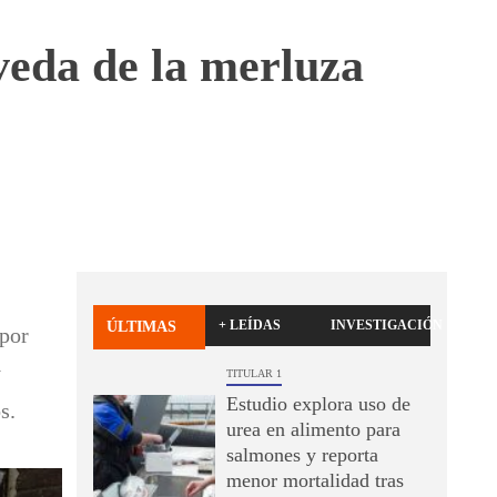
veda de la merluza
+ LEÍDAS
INVESTIGACIÓN
ÚLTIMAS
 por
y
TITULAR 1
Estudio explora uso de
s.
urea en alimento para
salmones y reporta
menor mortalidad tras