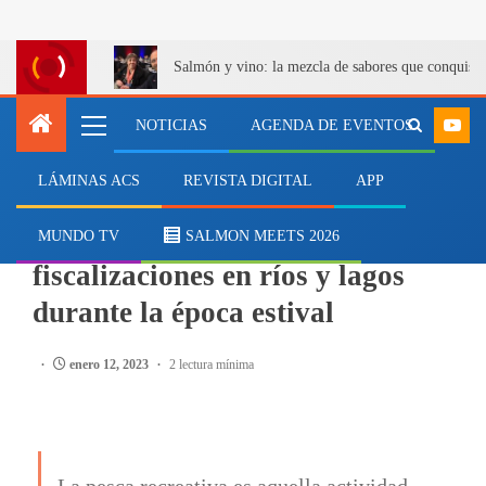
Salmón y vino: la mezcla de sabores que conquist
NOTICIAS
AGENDA DE EVENTOS
LÁMINAS ACS
REVISTA DIGITAL
APP
PESCA
Sernapesca incrementa
MUNDO TV
SALMON MEETS 2026
fiscalizaciones en ríos y lagos
durante la época estival
enero 12, 2023
2 lectura mínima
La pesca recreativa es aquella actividad