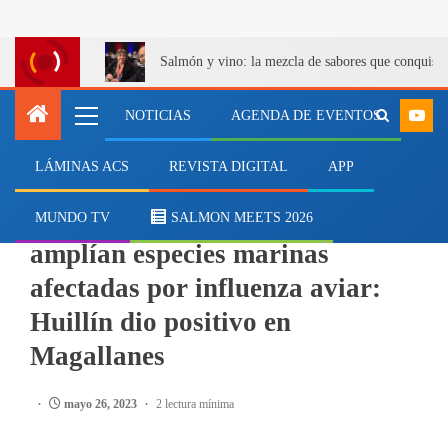
Salmón y vino: la mezcla de sabores que conquist
NOTICIAS
AGENDA DE EVENTOS
LÁMINAS ACS
REVISTA DIGITAL
APP
MARÍTIMO
Sernapesca informa que se
MUNDO TV
SALMON MEETS 2026
amplían especies marinas
afectadas por influenza aviar:
Huillín dio positivo en
Magallanes
mayo 26, 2023
2 lectura mínima