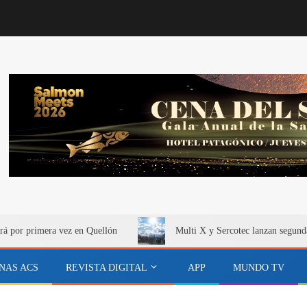
rá por primera vez en Quellón
Multi X y Sercotec lanzan segund
NAS ACS
REVISTA DIGITAL
APP
MUNDO TV