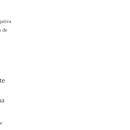
gativa
a de
te
na
de