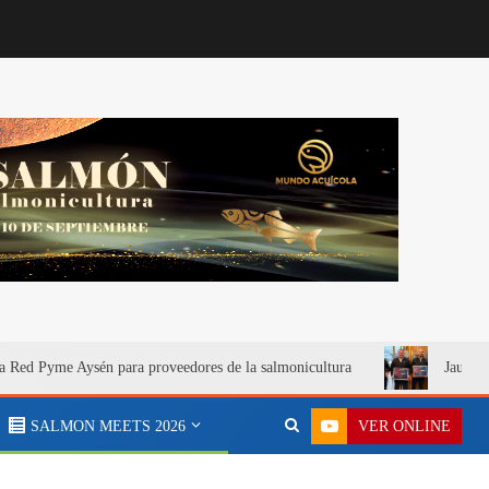
a Red Pyme Aysén para proveedores de la salmonicultura
Jaula S
VER ONLINE
SALMON MEETS 2026