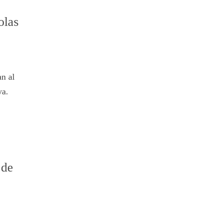
olas
an al
ya.
 de