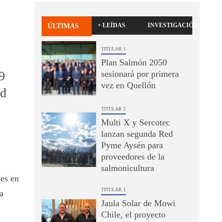
+ LEÍDAS
INVESTIGACIÓN
ÚLTIMAS
TITULAR 1
Plan Salmón 2050
9
sesionará por primera
vez en Quellón
ad
TITULAR 2
Multi X y Sercotec
lanzan segunda Red
Pyme Aysén para
proveedores de la
salmonicultura
ces en
TITULAR 1
a
Jaula Solar de Mowi
Chile, el proyecto