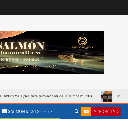
a Red Pyme Aysén para proveedores de la salmonicultura
Jaula S
VER ONLINE
SALMON MEETS 2026