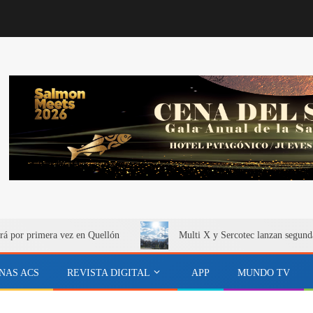
rá por primera vez en Quellón
Multi X y Sercotec lanzan segund
NAS ACS
REVISTA DIGITAL
APP
MUNDO TV