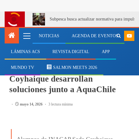
Subpesca busca actualizar normativa para impulsa
NOTICIAS
AGENDA DE EVENTOS
LÁMINAS ACS
REVISTA DIGITAL
APP
SALMONICULTURA
Estudiantes de INACAP
MUNDO TV
SALMON MEETS 2026
Coyhaique desarrollan
soluciones junto a AquaChile
mayo 14, 2026
3 lectura mínima
Alumnos de INACAP Sede Coyhaique