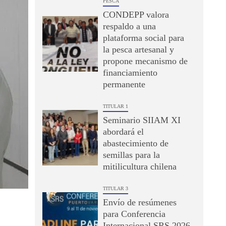
PESCA
CONDEPP valora
respaldo a una
plataforma social para
la pesca artesanal y
propone mecanismo de
financiamiento
permanente
TITULAR 1
Seminario SIIAM XI
abordará el
abastecimiento de
semillas para la
mitilicultura chilena
TITULAR 3
Envío de resúmenes
para Conferencia
Internacional SRS 2026