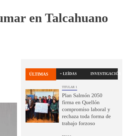
Blumar en Talcahuano
+ LEÍDAS
INVESTIGACIÓN
ÚLTIMAS
TITULAR 1
Plan Salmón 2050
firma en Quellón
compromiso laboral y
rechaza toda forma de
trabajo forzoso