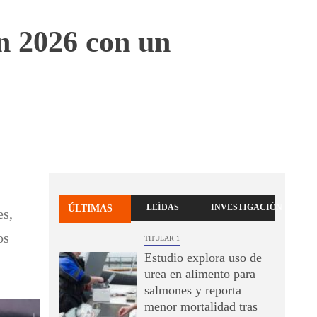
n 2026 con un
+ LEÍDAS
INVESTIGACIÓN
ÚLTIMAS
es,
os
TITULAR 1
Estudio explora uso de
urea en alimento para
salmones y reporta
menor mortalidad tras