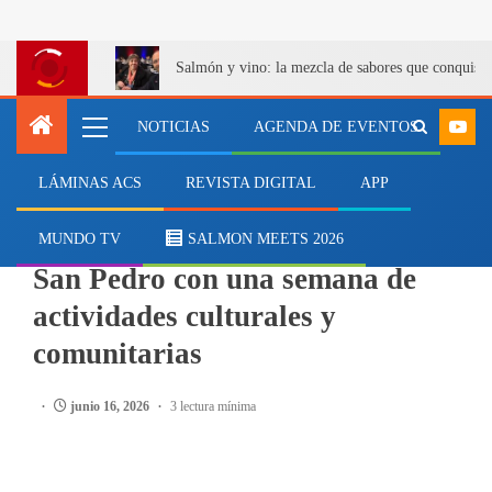
Salmón y vino: la mezcla de sabores que conquist
NOTICIAS
AGENDA DE EVENTOS
LÁMINAS ACS
REVISTA DIGITAL
APP
PESCA
Puerto Montt celebrará el Día de
MUNDO TV
SALMON MEETS 2026
San Pedro con una semana de
actividades culturales y
comunitarias
junio 16, 2026
3 lectura mínima