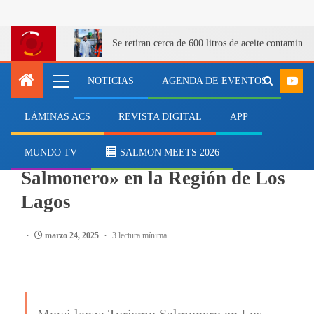
Se retiran cerca de 600 litros de aceite contamina
NOTICIAS
AGENDA DE EVENTOS
LÁMINAS ACS
REVISTA DIGITAL
APP
SALMONICULTURA
Mowi da el vamos a «Turismo
MUNDO TV
SALMON MEETS 2026
Salmonero» en la Región de Los
Lagos
marzo 24, 2025
3 lectura mínima
Mowi lanza Turismo Salmonero en Los