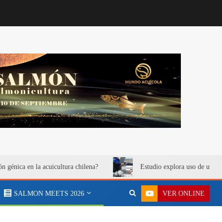
ón génica en la acuicultura chilena?
Estudio explora uso de urea 
VER ONLINE
SALMON MEETS 2026