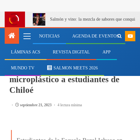
Salmón y vino: la mezcla de sabores que conquist
NOTICIAS
AGENDA DE EVENTOS
LÁMINAS ACS
REVISTA DIGITAL
APP
NOTICIAS
Realizan talleres sobre
MUNDO TV
SALMON MEETS 2026
microplástico a estudiantes de
Chiloé
septiembre 21, 2023
4 lectura mínima
Estudiantes de la Escuela Rural Ichuac en