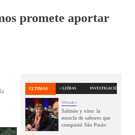
mos promete aportar
+ LEÍDAS
INVESTIGACIÓN
ÚLTIMAS
la
TITULAR 1
Salmón y vino: la
mezcla de sabores que
conquistó São Paulo