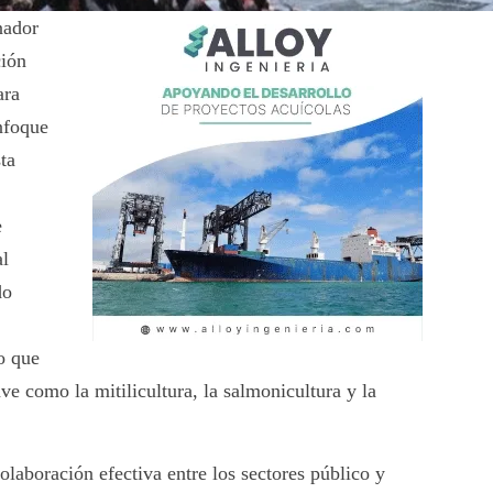
nador
ción
ara
enfoque
ta
e
al
do
o que
ave como la mitilicultura, la salmonicultura y la
olaboración efectiva entre los sectores público y