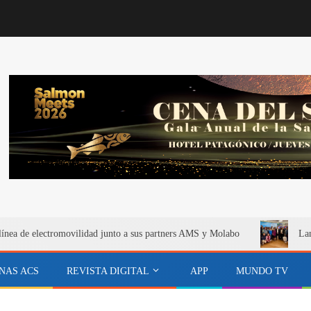
línea de electromovilidad junto a sus partners AMS y Molabo
Lan
NAS ACS
REVISTA DIGITAL
APP
MUNDO TV