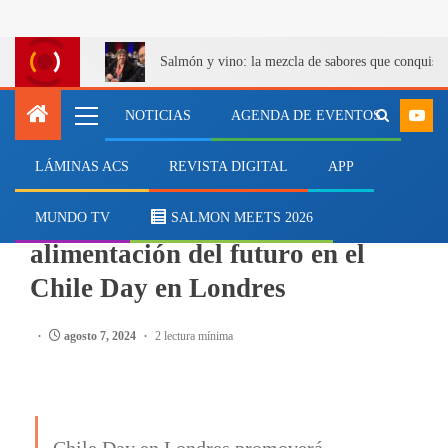
Salmón y vino: la mezcla de sabores que conquist
NOTICIAS
AGENDA DE EVENTOS
LÁMINAS ACS
REVISTA DIGITAL
APP
SALMONICULTURA
SalmonChile expondrá sobre la
MUNDO TV
SALMON MEETS 2026
alimentación del futuro en el
Chile Day en Londres
agosto 7, 2024
2 lectura mínima
Chile Day en Londres promoverá