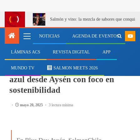
Salmón y vino: la mezcla de sabores que conquist
NOTICIAS
AGENDA DE EVENTOS
LÁMINAS ACS
REVISTA DIGITAL
APP
EVENTOS
SalmonChile impulsa economía
MUNDO TV
SALMON MEETS 2026
azul desde Aysén con foco en
sostenibilidad
mayo 20, 2025
3 lectura mínima
En Blue Day Aysén, SalmonChile