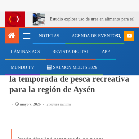
Estudio explora uso de urea en alimento para salm
NOTICIAS
AGENDA DE EVENTOS
LÁMINAS ACS
REVISTA DIGITAL
APP
PESCA
Sernapesca anuncia término de
MUNDO TV
SALMON MEETS 2026
la temporada de pesca recreativa
para la región de Aysén
mayo 7, 2026
2 lectura mínima
Aysén finalizó temporada de pesca