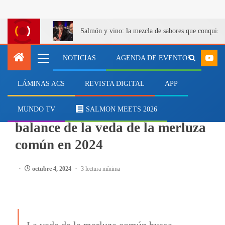
Salmón y vino: la mezcla de sabores que conquist
NOTICIAS
AGENDA DE EVENTOS
LÁMINAS ACS
REVISTA DIGITAL
APP
PESCA
Sernapesca realizó un positivo
MUNDO TV
SALMON MEETS 2026
balance de la veda de la merluza
común en 2024
octubre 4, 2024
3 lectura mínima
La veda de la merluza común busca