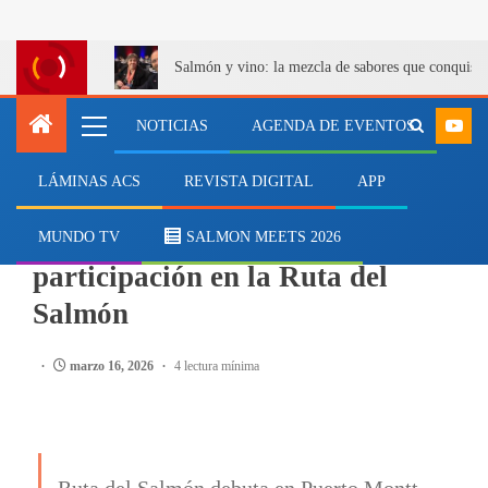
Salmón y vino: la mezcla de sabores que conquist
NOTICIAS
AGENDA DE EVENTOS
LÁMINAS ACS
REVISTA DIGITAL
APP
SALMONICULTURA
Turistas brasileños y argentinos
MUNDO TV
SALMON MEETS 2026
participación en la Ruta del
Salmón
marzo 16, 2026
4 lectura mínima
Ruta del Salmón debuta en Puerto Montt