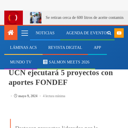
Se retiran cerca de 600 litros de aceite contamina
NOTICIAS
AGENDA DE EVENTOS
LÁMINAS ACS
REVISTA DIGITAL
APP
ACUICULTURA
Vinculados con acuicultura:
MUNDO TV
SALMON MEETS 2026
UCN ejecutará 5 proyectos con
aportes FONDEF
mayo 9, 2024
4 lectura mínima
Destacan proyectos liderados por la